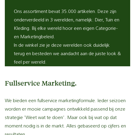
Ons assortiment bevat 35.000 artikelen. Deze zijn
onderverdeeld in 3 werelden, namelijk: Dier, Tuin en
Kleding. Bij elke wereld hoor een eigen Categorie-
en Marketingbeleid.
In de winkel zie je deze werelden ook duidelijk
terug en besteden we aandacht aan de juiste look &
feel per wereld.
Fullservice Marketing.
We bieden een fullservice marketingformule. Ieder seizoen
worden er mooie campagnes ontwikkeld passend bij onze
strategie 'Weet wat te doen'. Maar ook bij wat op dat
moment nodig is in de markt. Alles gebaseerd op cijfers en
resultaten.